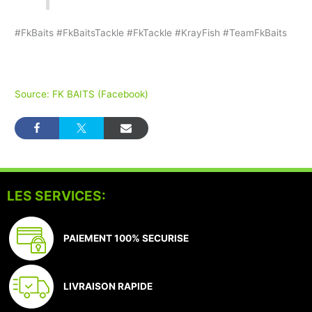
#FkBaits #FkBaitsTackle #FkTackle #KrayFish #TeamFkBaits
Source: FK BAITS (Facebook)
LES SERVICES:
PAIEMENT 100% SECURISE
LIVRAISON RAPIDE