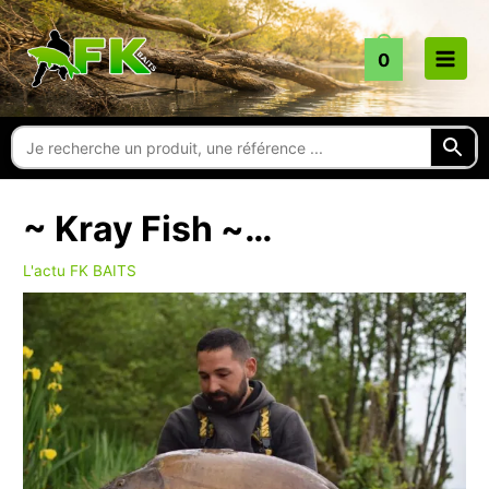
Aller
au
0
contenu
~ Kray Fish ~…
L'actu FK BAITS