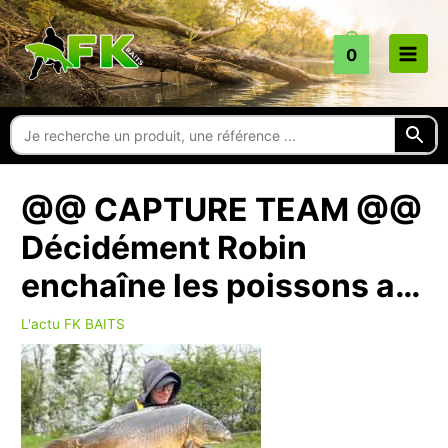
Aller
au
0
contenu
@@ CAPTURE TEAM @@
Décidément Robin
enchaîne les poissons a…
L'actu FK BAITS