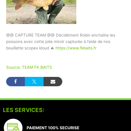
@@ CAPTURE TEAM @@ Décidément Robin enchaîne les
poissons avec cette jolie miroir capturée à l’aide de nos
bouillette scopex kloud 🔥
https://www.fkbaits.fr
Source: TEAM FK BAITS
LES SERVICES:
PAIEMENT 100% SECURISE